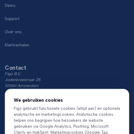
Demo
Support
Over ons
Klantverhalen
Contact
Figo B.V.
Jodenbreestraat 25
1011NH Amsterdam
KvK: 74766759
We gebruiken cookies
BTW: NL860018854B01
Figo gebruikt functionele cookies (altijd aan) en optionele
analytische en marketingcookies. Analytische cookies
Download de app
helpen ons begrijpen hoe bezoekers de website
gebruiken via Google Analytics, PostHog, Microsoft
Clarity en HubSpot. Marketingcookies (Google Tag