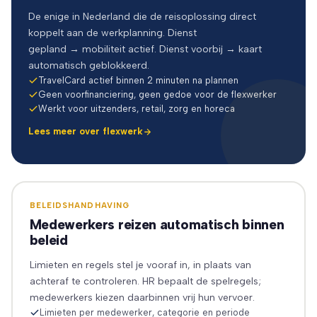
De enige in Nederland die de reisoplossing direct
koppelt aan de werkplanning. Dienst
gepland → mobiliteit actief. Dienst voorbij → kaart
automatisch geblokkeerd.
TravelCard actief binnen 2 minuten na plannen
Geen voorfinanciering, geen gedoe voor de flexwerker
Werkt voor uitzenders, retail, zorg en horeca
Lees meer over flexwerk
BELEIDSHANDHAVING
Medewerkers reizen automatisch binnen
beleid
Limieten en regels stel je vooraf in, in plaats van
achteraf te controleren. HR bepaalt de spelregels;
medewerkers kiezen daarbinnen vrij hun vervoer.
Limieten per medewerker, categorie en periode