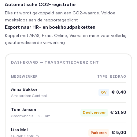
Automatische CO2-registratie
Elke rit wordt gekoppeld aan een CO2-waarde. Voldoe
moeiteloos aan de rapportageplicht.
Export naar HR- en boekhoudpakketten
Koppel met AFAS, Exact Online, Visma en meer voor volledig
geautomatiseerde verwerking.
DASHBOARD — TRANSACTIEOVERZICHT
MEDEWERKER
TYPE
BEDRAG
Anna Bakker
€ 8,40
OV
Amsterdam Centraal
Tom Jansen
€ 21,60
Deelvervoer
Greenwheels — 2u 14m
Lisa Mol
€ 5,00
Parkeren
Q-Park Centrum