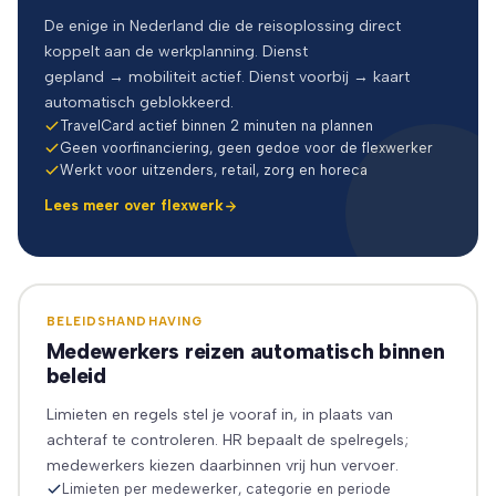
De enige in Nederland die de reisoplossing direct
koppelt aan de werkplanning. Dienst
gepland → mobiliteit actief. Dienst voorbij → kaart
automatisch geblokkeerd.
TravelCard actief binnen 2 minuten na plannen
Geen voorfinanciering, geen gedoe voor de flexwerker
Werkt voor uitzenders, retail, zorg en horeca
Lees meer over flexwerk
BELEIDSHANDHAVING
Medewerkers reizen automatisch binnen
beleid
Limieten en regels stel je vooraf in, in plaats van
achteraf te controleren. HR bepaalt de spelregels;
medewerkers kiezen daarbinnen vrij hun vervoer.
Limieten per medewerker, categorie en periode