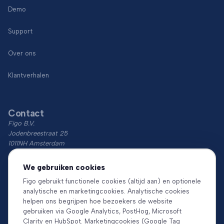
Demo
Support
Over ons
Klantverhalen
Contact
Figo B.V.
Jodenbreestraat 25
1011NH Amsterdam
KvK: 74766759
We gebruiken cookies
BTW: NL860018854B01
Figo gebruikt functionele cookies (altijd aan) en optionele
analytische en marketingcookies. Analytische cookies
Download de app
helpen ons begrijpen hoe bezoekers de website
gebruiken via Google Analytics, PostHog, Microsoft
Clarity en HubSpot. Marketingcookies (Google Tag