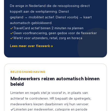
De enige in Nederland die de reisoplossing direct
koppelt aan de werkplanning. Dienst
gepland → mobiliteit actief. Dienst voorbij → kaart
automatisch geblokkeerd.
TravelCard actief binnen 2 minuten na plannen
Geen voorfinanciering, geen gedoe voor de flexwerker
Werkt voor uitzenders, retail, zorg en horeca
Lees meer over flexwerk
BELEIDSHANDHAVING
Medewerkers reizen automatisch binnen
beleid
Limieten en regels stel je vooraf in, in plaats van
achteraf te controleren. HR bepaalt de spelregels;
medewerkers kiezen daarbinnen vrij hun vervoer.
Limieten per medewerker, categorie en periode