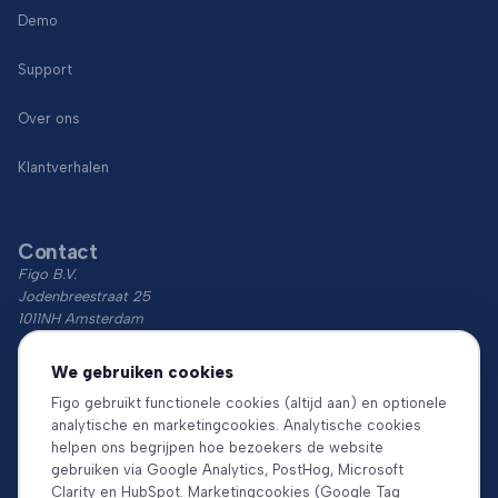
Demo
Support
Over ons
Klantverhalen
Contact
Figo B.V.
Jodenbreestraat 25
1011NH Amsterdam
KvK: 74766759
We gebruiken cookies
BTW: NL860018854B01
Figo gebruikt functionele cookies (altijd aan) en optionele
analytische en marketingcookies. Analytische cookies
Download de app
helpen ons begrijpen hoe bezoekers de website
gebruiken via Google Analytics, PostHog, Microsoft
Clarity en HubSpot. Marketingcookies (Google Tag