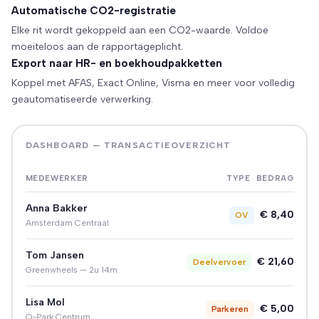
Automatische CO2-registratie
Elke rit wordt gekoppeld aan een CO2-waarde. Voldoe
moeiteloos aan de rapportageplicht.
Export naar HR- en boekhoudpakketten
Koppel met AFAS, Exact Online, Visma en meer voor volledig
geautomatiseerde verwerking.
DASHBOARD — TRANSACTIEOVERZICHT
MEDEWERKER
TYPE
BEDRAG
Anna Bakker
€ 8,40
OV
Amsterdam Centraal
Tom Jansen
€ 21,60
Deelvervoer
Greenwheels — 2u 14m
Lisa Mol
€ 5,00
Parkeren
Q-Park Centrum