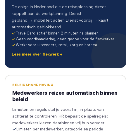
De enige in Nederland die de reisoplossing direct
koppelt aan de werkplanning. Dienst
gepland → mobiliteit actief. Dienst voorbij → kaart
automatisch geblokkeerd.
TravelCard actief binnen 2 minuten na plannen
Geen voorfinanciering, geen gedoe voor de flexwerker
Werkt voor uitzenders, retail, zorg en horeca
Lees meer over flexwerk
BELEIDSHANDHAVING
Medewerkers reizen automatisch binnen
beleid
Limieten en regels stel je vooraf in, in plaats van
achteraf te controleren. HR bepaalt de spelregels;
medewerkers kiezen daarbinnen vrij hun vervoer.
Limieten per medewerker, categorie en periode