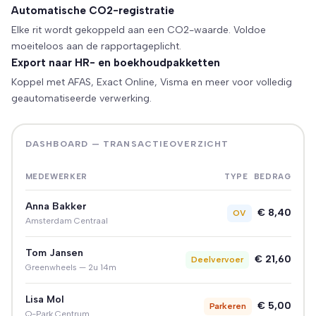
Automatische CO2-registratie
Elke rit wordt gekoppeld aan een CO2-waarde. Voldoe
moeiteloos aan de rapportageplicht.
Export naar HR- en boekhoudpakketten
Koppel met AFAS, Exact Online, Visma en meer voor volledig
geautomatiseerde verwerking.
DASHBOARD — TRANSACTIEOVERZICHT
MEDEWERKER
TYPE
BEDRAG
Anna Bakker
€ 8,40
OV
Amsterdam Centraal
Tom Jansen
€ 21,60
Deelvervoer
Greenwheels — 2u 14m
Lisa Mol
€ 5,00
Parkeren
Q-Park Centrum