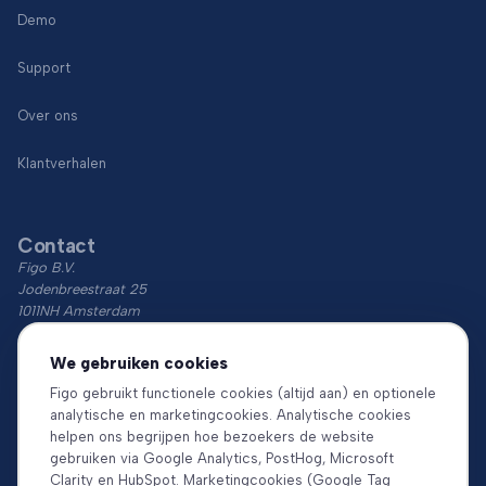
Demo
Support
Over ons
Klantverhalen
Contact
Figo B.V.
Jodenbreestraat 25
1011NH Amsterdam
KvK: 74766759
We gebruiken cookies
BTW: NL860018854B01
Figo gebruikt functionele cookies (altijd aan) en optionele
analytische en marketingcookies. Analytische cookies
Download de app
helpen ons begrijpen hoe bezoekers de website
gebruiken via Google Analytics, PostHog, Microsoft
Clarity en HubSpot. Marketingcookies (Google Tag